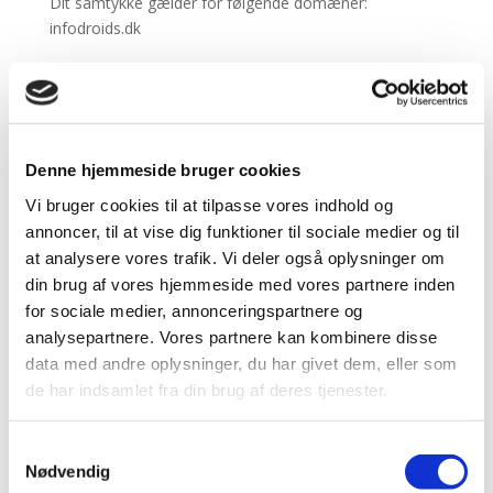
Dit samtykke gælder for følgende domæner:
infodroids.dk
Din aktuelle tilstand: Afvis.
Ændring af dit samtykke
Cookiedeklarationen er sidst opdateret d. 06/07/2023
Denne hjemmeside bruger cookies
af
Cookiebot
:
Vi bruger cookies til at tilpasse vores indhold og
annoncer, til at vise dig funktioner til sociale medier og til
Nødvendig (1)
at analysere vores trafik. Vi deler også oplysninger om
Nødvendige cookies hjælper med at gøre en
din brug af vores hjemmeside med vores partnere inden
hjemmeside brugbar ved at aktivere grundlæggende
for sociale medier, annonceringspartnere og
funktioner såsom side-navigation og adgang til sikre
analysepartnere. Vores partnere kan kombinere disse
områder af hjemmesiden. Hjemmesiden kan ikke
data med andre oplysninger, du har givet dem, eller som
fungere ordentligt uden disse cookies.
de har indsamlet fra din brug af deres tjenester.
M
Samtykkevalg
a
Nødvendig
k